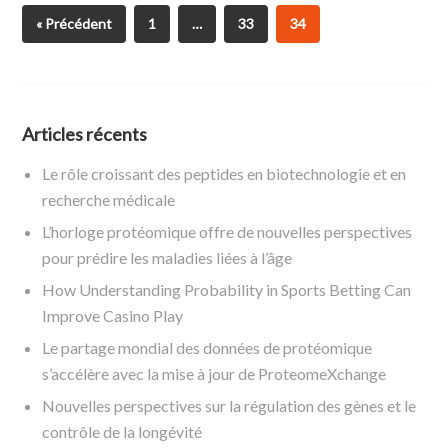
« Précédent
1
…
33
34
Articles récents
Le rôle croissant des peptides en biotechnologie et en
recherche médicale
L’horloge protéomique offre de nouvelles perspectives
pour prédire les maladies liées à l’âge
How Understanding Probability in Sports Betting Can
Improve Casino Play
Le partage mondial des données de protéomique
s’accélère avec la mise à jour de ProteomeXchange
Nouvelles perspectives sur la régulation des gènes et le
contrôle de la longévité