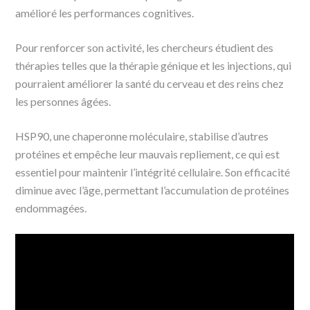
amélioré les performances cognitives.
Pour renforcer son activité, les chercheurs étudient des
thérapies telles que la thérapie génique et les injections, qui
pourraient améliorer la santé du cerveau et des reins chez
les personnes âgées.
HSP90, une chaperonne moléculaire, stabilise d’autres
protéines et empêche leur mauvais repliement, ce qui est
essentiel pour maintenir l’intégrité cellulaire. Son efficacité
diminue avec l’âge, permettant l’accumulation de protéines
endommagées.